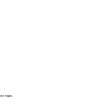
ого
пара.