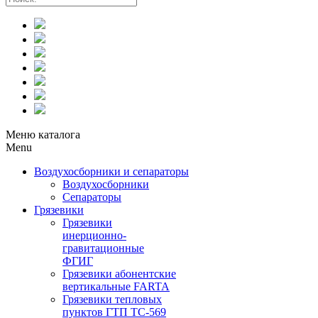
Меню каталога
Menu
Воздухосборники и сепараторы
Воздухосборники
Сепараторы
Грязевики
Грязевики
инерционно-
гравитационные
ФГИГ
Грязевики абонентские
вертикальные FARTA
Грязевики тепловых
пунктов ГТП ТС-569