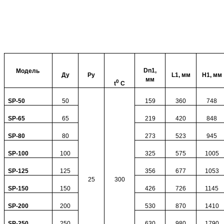
Dn
1,
Модель
Ду
Ру
L
1, мм
H
1, мм
мм
0
t
C
SP
-50
50
159
360
748
SP
-65
65
219
420
848
SP-
80
80
273
523
945
SP-
100
100
325
575
1005
SP-
125
125
356
677
1053
25
300
SP-
150
150
426
726
1145
SP-
200
200
530
870
1410
SP-
250
250
630
980
1790