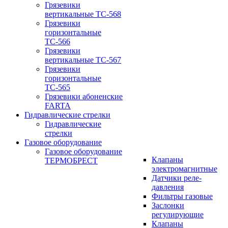
Грязевики
вертикальные ТС-568
Грязевики
горизонтальные
ТС-566
Грязевики
вертикальные ТС-567
Грязевики
горизонтальные
ТС-565
Грязевики абоненские
FARTA
Гидравлические стрелки
Гидравлические
стрелки
Газовое оборудование
Газовое оборудование
Клапаны
ТЕРМОБРЕСТ
электромагнитные
Датчики реле-
давления
Фильтры газовые
Заслонки
регулирующие
Клапаны