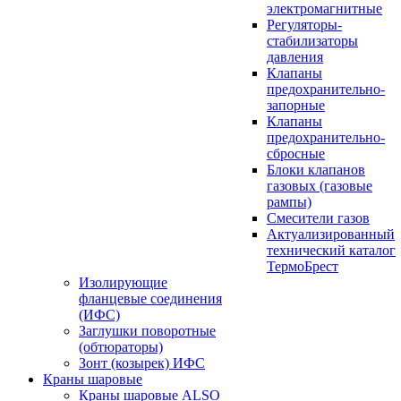
электромагнитные
Регуляторы-
стабилизаторы
давления
Клапаны
предохранительно-
запорные
Клапаны
предохранительно-
сбросные
Блоки клапанов
газовых (газовые
рампы)
Смесители газов
Актуализированный
технический каталог
ТермоБрест
Изолирующие
фланцевые соединения
(ИФС)
Заглушки поворотные
(обтюраторы)
Зонт (козырек) ИФС
Краны шаровые
Краны шаровые ALSO