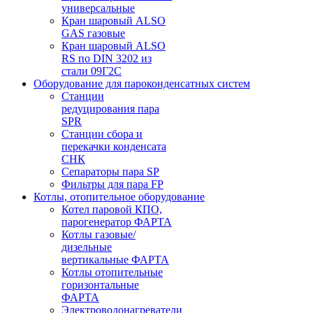
универсальные
Кран шаровый ALSO
GAS газовые
Кран шаровый ALSO
RS по DIN 3202 из
стали 09Г2С
Оборудование для пароконденсатных систем
Станции
редуцирования пара
SPR
Станции сбора и
перекачки конденсата
СНК
Сепараторы пара SP
Фильтры для пара FP
Котлы, отопительное оборудование
Котел паровой КПО,
парогенератор ФАРТА
Котлы газовые/
дизельные
вертикальные ФАРТА
Котлы отопительные
горизонтальные
ФАРТА
Электроводонагреватели