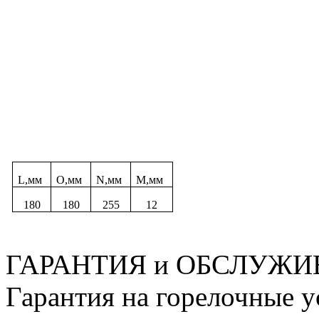
L,мм
O,мм
N,мм
M,мм
180
180
255
12
ГАРАНТИЯ и ОБСЛУЖ
Гарантия на горелочные у